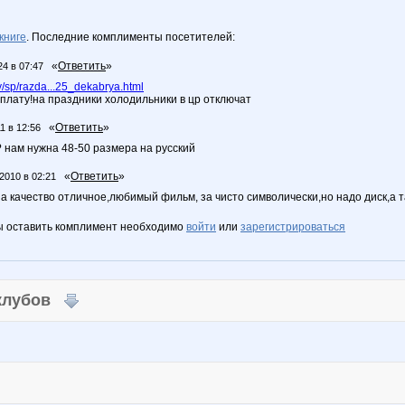
книге
. Последние комплименты посетителей:
«
Ответить
»
24 в 07:47
/sp/razda...25_dekabrya.html
плату!на праздники холодильники в цр отключат
«
Ответить
»
1 в 12:56
и? нам нужна 48-50 размера на русский
«
Ответить
»
2010 в 02:21
на качество отличное,любимый фильм, за чисто символически,но надо диск,а 
ы оставить комплимент необходимо
войти
или
зарегистрироваться
 клубов