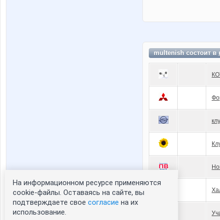
multenish состоит в
КО
Фо
кл
Кл
Но
На информационном ресурсе применяются
Ха
cookie-файлы. Оставаясь на сайте, вы
подтверждаете свое
согласие
на их
использование.
Уч