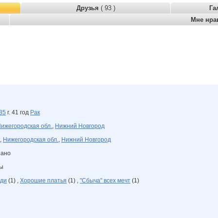
Друзья
( 93 )
Га
Мне нра
85
г. 41 год
Рак
ижегородская обл.
,
Нижний Новгород
,
Нижегородская обл.
,
Нижний Новгород
зано
ны
ди
(1) ,
Хорошие платья
(1) ,
"Сбыча" всех мечт
(1)