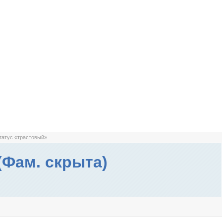
статус
«трастовый»
(Фам. скрыта)