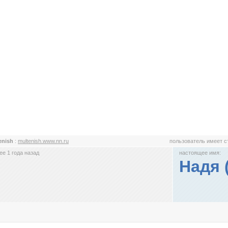
enish
:
multenish.www.nn.ru
пользователь имеет 
е 1 года назад
настоящее имя:
Надя 