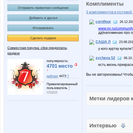
Комплименты
Отправить приватное сообщение
3 комплиментов в гостевой 
Добавить в друзья
cornflour
26.12.20
Игнорировать
www.nn.ru/community
дд!напоминаю про о
Сделать подарок
САША Л
23.08.201
Совместная покупка: сбор предоплаты,
у кого куртку купил
раздачи
sycheva 52
06.10.
популярность:
-3
есть жизнь прекрас
4701 место
↓
Вы не авторизованы! Чтоб
рейтинг
4473
?
Привилегированный
пользователь
7
уровня
Метки лидеров
Интервью