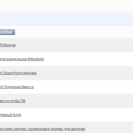
клубах
ТОфорум
рум владельцев Mitsubishi
уб SsangYong-форума
уб Покупаем Вместе
вости клуба ПВ
лявный Клуб
астники закупки: силиконовые формы для выпечки