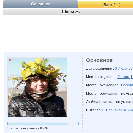
Основное
Блог
( 1 )
Шпионаж
Основное
Дата рождения :
6 Июля
19
Место рождения :
Россия
,
Н
Место нахождения :
Россия
Место проживания : не ука
Любимые места : не указа
Интересы :
Позитивные Лю
Портрет заполнен на 85 %